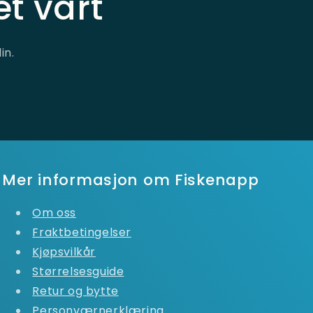
t vårt
in.
Mer informasjon om Fiskenapp
Om oss
Fraktbetingelser
Kjøpsvilkår
Størrelsesguide
Retur og bytte
Personværnerklæring