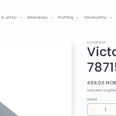
r & utstyr
Arbeidstøy
Profiltøy
Verneutstyr
VICTORINOX
Vict
7871
Vanlig
499,00 NO
pris
Inkludert avgifte
Antall
Antall
Senk