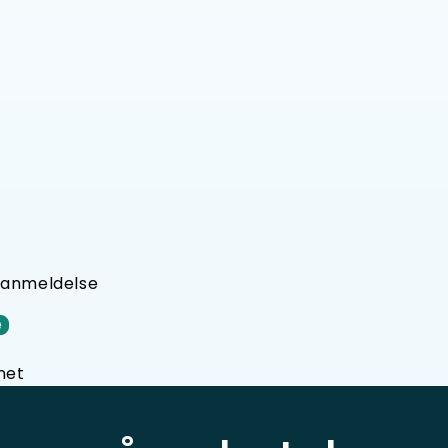
n anmeldelse
e
net