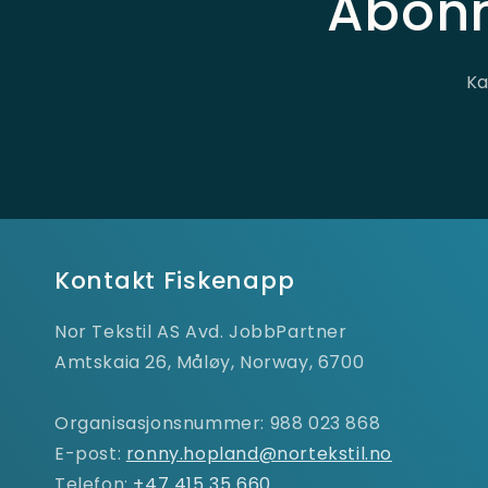
Abonn
Ka
Kontakt Fiskenapp
Nor Tekstil AS Avd. JobbPartner
Amtskaia 26, Måløy, Norway, 6700
Organisasjonsnummer: 988 023 868
E-post:
ronny.hopland@nortekstil.no
Telefon:
+47 415 35 660