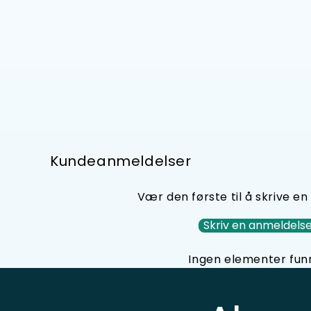
i
modal
Kundeanmeldelser
Vær den første til å skrive e
Skriv en anmeldels
Ingen elementer fun