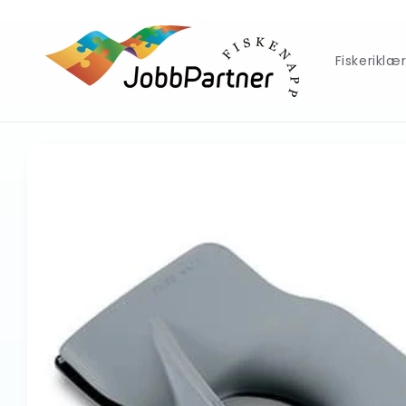
Gå
videre til
innholdet
Fiskeriklæ
Hopp til
produktinformasjon