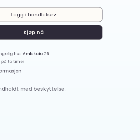
antallet
for
Legg i handlekurv
Victorinox
knivsliper
78715
Kjøp nå
engelig hos
Amtskaia 26
 på to timer
formasjon
åndholdt med beskyttelse.