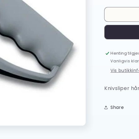
antallet
for
Victorinox
knivsliper
78715
Henting tilgj
Vanligvis klar
Vis butikkin
Knivsliper h
Share