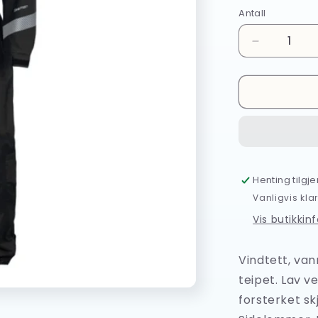
Antall
Antall
Senk
antallet
for
Univern
Seaman
2.0
Dress,
blå/sort
Henting tilgj
Vanligvis klar
Vis butikkin
Vindtett, van
teipet. Lav v
forsterket sk