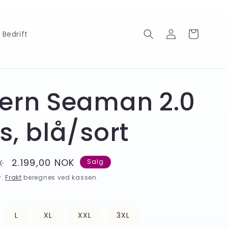
Logg
Handlekurv
Bedrift
inn
ern Seaman 2.0
s, blå/sort
Salgspris
2.199,00 NOK
K
Salg
r.
Frakt
beregnes ved kassen.
L
XL
XXL
3XL