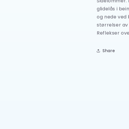
Sidelommer. B
glidelås i be
og nede ved 
størrelser a
Reflekser ove
Share