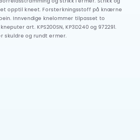
orrelåsstramming og strikk i ermer. Strikk og
inet opptil kneet. Forsterkningsstoff på knærne
bein. Innvendige knelommer tilpasset to
v kneputer art. KPS200SN, KP3D240 og 972291.
r skuldre og rundt ermer.