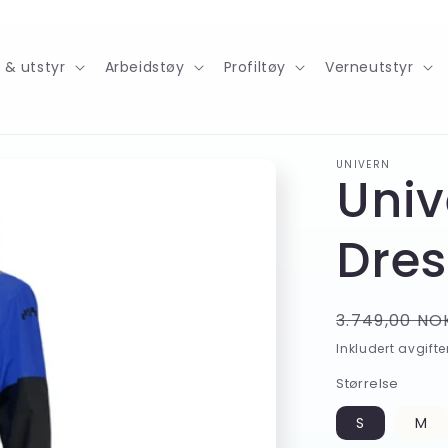
r & utstyr
Arbeidstøy
Profiltøy
Verneutstyr
UNIVERN
Univ
Dres
Vanlig
3.749,00 NO
pris
Inkludert avgifte
Størrelse
S
M