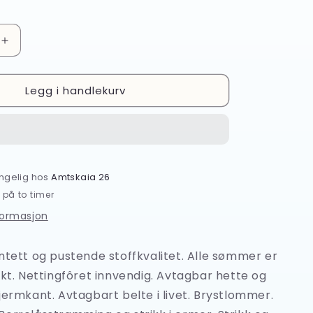
Øk
antallet
for
Legg i handlekurv
Univern
Seaman
2.0
Dress,
blå/sort
engelig hos
Amtskaia 26
 på to timer
formasjon
ntett og pustende stoffkvalitet. Alle sømmer er
ekt. Nettingfôret innvendig. Avtagbar hette og
jermkant. Avtagbart belte i livet. Brystlommer.