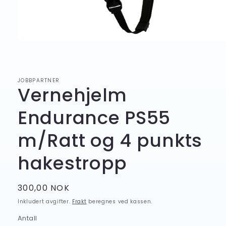
Åpne
medie
1
i
modal
JOBBPARTNER
Vernehjelm
Endurance PS55
m/Ratt og 4 punkts
hakestropp
Vanlig
300,00 NOK
pris
Inkludert avgifter.
Frakt
beregnes ved kassen.
Antall
Antall