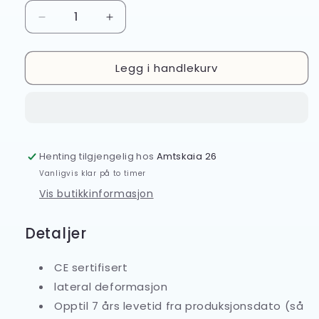
Senk
Øk
antallet
antallet
for
for
Legg i handlekurv
Vernehjelm
Vernehjelm
Endurance
Endurance
PS55
PS55
m/Ratt
m/Ratt
og
og
4
4
Henting tilgjengelig hos
Amtskaia 26
punkts
punkts
hakestropp
hakestropp
Vanligvis klar på to timer
Vis butikkinformasjon
Detaljer
CE sertifisert
lateral deformasjon
Opptil 7 års levetid fra produksjonsdato (så