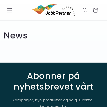
Gå
videre til
innholdet
Handlekurv
News
Abonner på
nyhetsbrevet vårt
Kampanjer, nye produkter og salg. Direkte i
innboksen din.